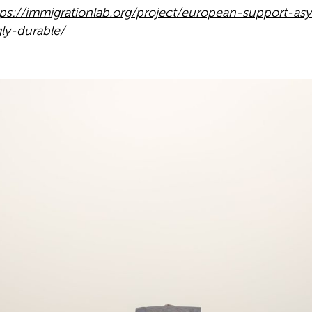
tps://immigrationlab.org/project/european-support-as
gly-durable
/