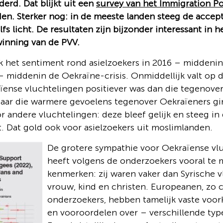
derd. Dat blijkt uit een
survey van het Immigration Po
en. Sterker nog: in de meeste landen steeg de accept
fs licht. De resultaten zijn bijzonder interessant in h
winning van de PVV.
k het sentiment rond asielzoekers in 2016 – middenin 
– middenin de Oekraïne-crisis. Onmiddellijk valt op 
ense vluchtelingen positiever was dan die tegenover
aar die warmere gevoelens tegenover Oekraïeners gin
r andere vluchtelingen: deze bleef gelijk en steeg in
ht. Dat gold ook voor asielzoekers uit moslimlanden.
De grotere sympathie voor Oekraïense vl
heeft volgens de onderzoekers vooral te
kenmerken: zij waren vaker dan Syrische 
vrouw, kind en christen. Europeanen, zo
onderzoekers, hebben tamelijk vaste voo
en vooroordelen over – verschillende type