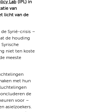
licy Lab
(IPL) in
atie van
et licht van de
de Syrië-crisis –
dat de houding
 Syrische
g niet ten koste
 de meeste
uchteling
en
 maken met hun
vluchtelingen
 concluderen de
rkeuren voor –
n asielzoekers.