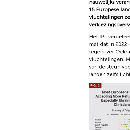
nauwelijks veran
15 Europese land
vluchtelingen zel
verkiezingsover
Het IPL vergelee
met dat in 2022 
tegenover Oekraï
vluchtelingen. M
van de steun voo
landen zelfs lic