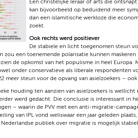
Een christelijke leraar of arts die ontsnap
kan bijvoorbeeld op beduidend meer sym
dan een islamitische werkloze die econo
zoekt.
Ook rechts werd positiever
De stabiele en licht toegenomen steun v
n zou een toenemende polarisatie kunnen maskeren –
zien de opkomst van het populisme in heel Europa. Ma
zowel onder conservatieve als liberale respondenten v
2 meer steun voor de opvang van asielzoekers – ook
eke houding ten aanzien van asielzoekers is wellicht
rder werd gedacht. Die conclusie is interessant in he
ingen – waarin de PVV met een anti-migratie-campag
peiling van IPL vond weliswaar een jaar geleden plaats
Nederlandse publiek over migratie is mogelijk stabie