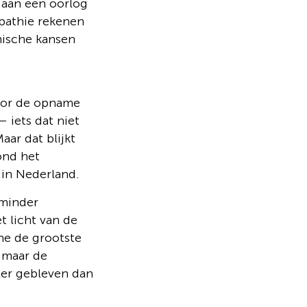
t aan een oorlog
pathie rekenen
mische kansen
oor de opname
 iets dat niet
ar dat blijkt
ond het
 in Nederland.
 minder
t licht van de
ne de grootste
, maar de
ler gebleven dan