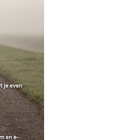
t je even
am en e-