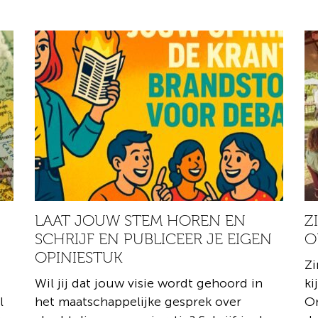
LAAT JOUW STEM HOREN EN
Z
SCHRIJF EN PUBLICEER JE EIGEN
O
OPINIESTUK
Zi
Wil jij dat jouw visie wordt gehoord in
ki
l
het maatschappelijke gesprek over
On