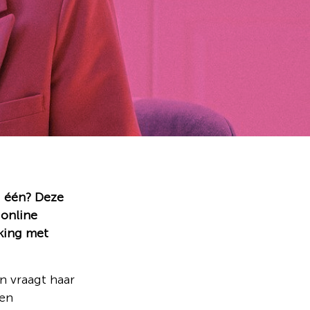
g één? Deze
 online
king met
n vraagt haar
ven