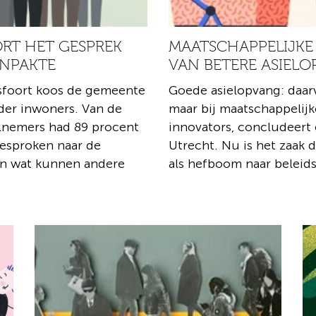
RT HET GESPREK
MAATSCHAPPELIJKE
ANPAKTE
VAN BETERE ASIEL
rsfoort koos de gemeente
Goede asielopvang: daarv
der inwoners. Van de
maar bij maatschappelijke
elnemers had 89 procent
innovators, concludeert 
gesproken naar de
Utrecht. Nu is het zaak d
en wat kunnen andere
als hefboom naar beleid