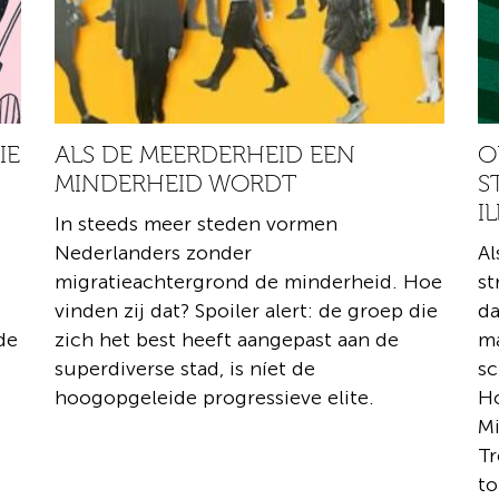
IE
ALS DE MEERDERHEID EEN
O
MINDERHEID WORDT
S
I
In steeds meer steden vormen
Nederlanders zonder
A
migratieachtergrond de minderheid. Hoe
st
vinden zij dat? Spoiler alert: de groep die
da
de
zich het best heeft aangepast aan de
ma
superdiverse stad, is níet de
sc
hoogopgeleide progressieve elite.
Ho
Mi
Tr
to