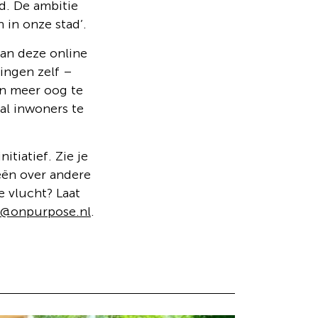
d. De ambitie
 in onze stad’.
an deze online
ingen zelf –
en meer oog te
al inwoners te
tiatief. Zie je
eën over andere
e vlucht? Laat
n@onpurpose.nl
.