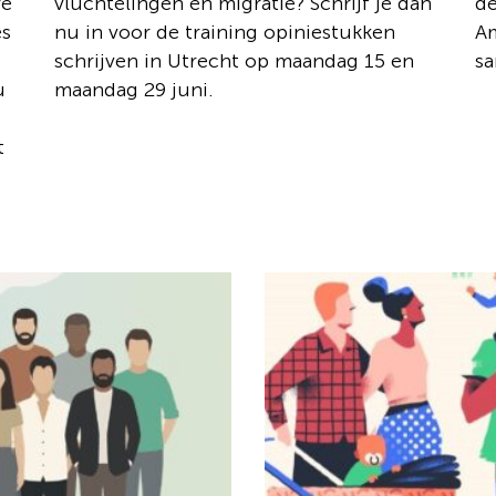
re
vluchtelingen en migratie? Schrijf je dan
de
es
nu in voor de training opiniestukken
Am
schrijven in Utrecht op maandag 15 en
sa
u
maandag 29 juni.
t