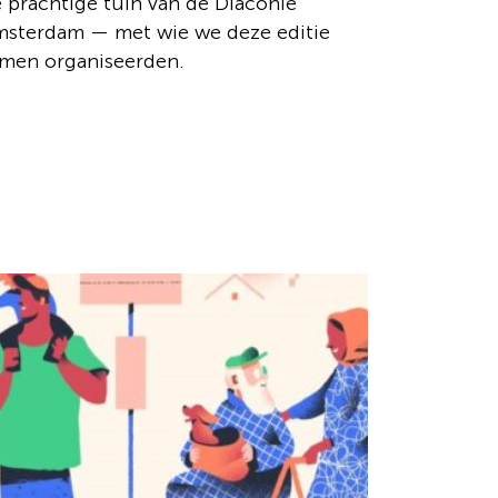
 prachtige tuin van de Diaconie
sterdam — met wie we deze editie
men organiseerden.