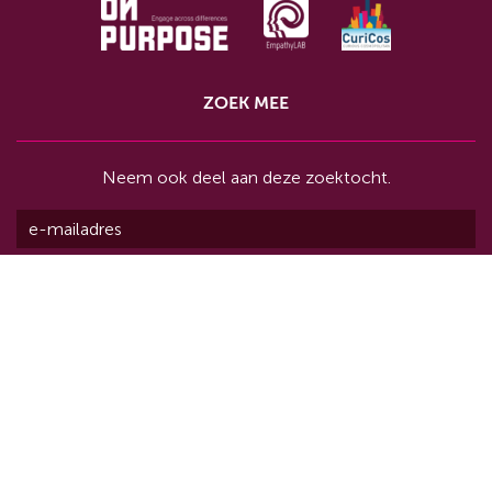
ZOEK MEE
Neem ook deel aan deze zoektocht.
© OnMigration 2026
Door
Frivista
en
Webatleten