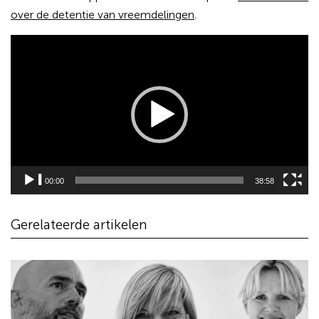
over de detentie van vreemdelingen
.
Videospeler
00:00
38:58
Gerelateerde artikelen